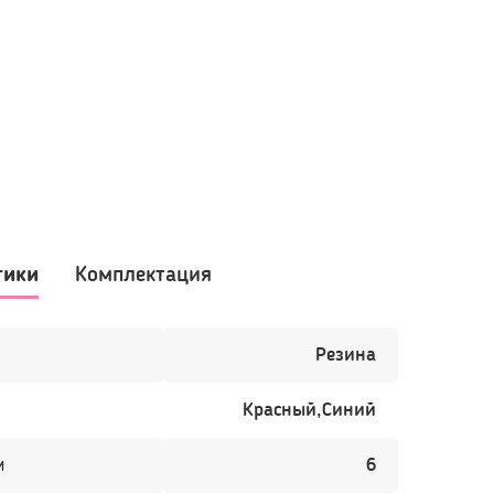
Резина
Красный,Синий
м
6