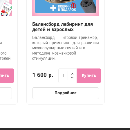
Балансборд лабиринт для
детей и взрослых
Балансборд — игровой тренажер,
я
который применяют для развития
межполушарных связей и в
ного
методике мозжечковой
телей
стимуляции.
1 600 р.
пить
Купить
Подробнее