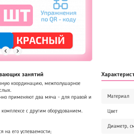
ивающих занятий
орную координацию, межполушарное
слых.
Материал
нно применяют два мяча - для правой и
в комплексе с другим оборудованием.
Цвет
Диаметр, с
я на его успеваемости;