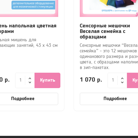
нь напольная цветная
Сенсорные мешочки
фрами
Веселая семейка с
образцами
ьная мишень для
вающих занятий, 43 х 43 см
Сенсорные мешочки “Весела
семейка” - это 12 мешочков
одинакового размера и раз
цвета, с образцами наполни
в зип-пакетах.
0 р.
1 070 р.
Купить
Ку
Подробнее
Подробнее