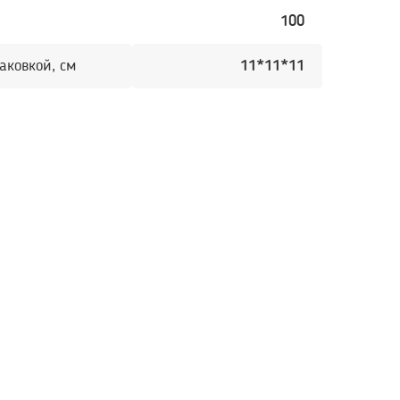
100
аковкой, см
11*11*11