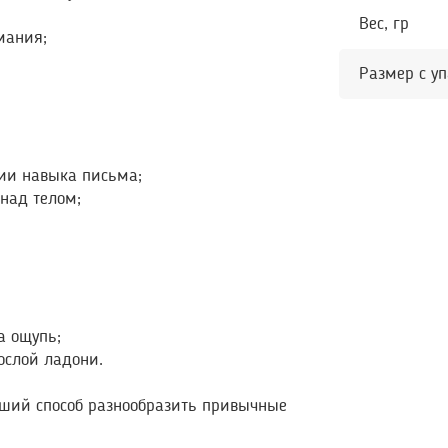
Вес, гр
мания;
Размер с уп
нии навыка письма;
над телом;
а ощупь;
ослой ладони.
оший способ разнообразить привычные