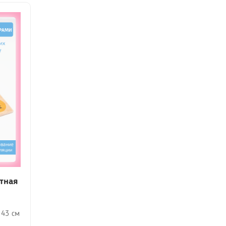
тная
 43 см