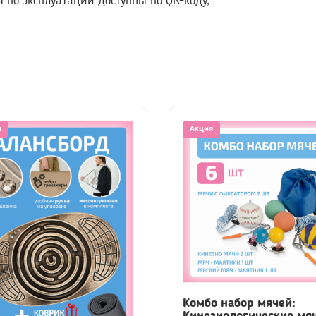
я по эксплуатации доступны по QR-коду,
я
Акция
Комбо набор мячей:
Кинезиологические мя