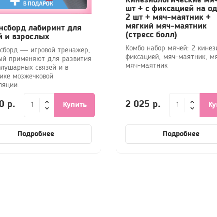
шт + с фиксацией на о
2 шт + мяч-маятник +
мягкий мяч-маятник
нсборд лабиринт для
(стресс болл)
й и взрослых
Комбо набор мячей: 2 кинези
сборд — игровой тренажер,
фиксацией, мяч-маятник, м
ый применяют для развития
мяч-маятник
лушарных связей и в
ике мозжечковой
ляции.
0 р.
2 025 р.
Купить
Ку
Подробнее
Подробнее