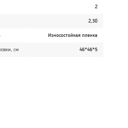
2
2,30
ь
Износостойкая пленка
ковки, см
46*46*5