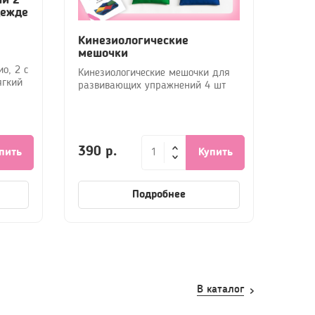
дежде
Кинезиологические
мешочки
о, 2 с
Кинезиологические мешочки для
ягкий
развивающих упражнений 4 шт
390 р.
пить
Купить
Подробнее
В каталог